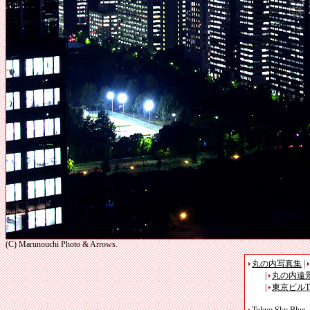
(C) Marunouchi Photo & Arrows.
丸の内写真集
|
|
丸の内遠
|
東京ビルT