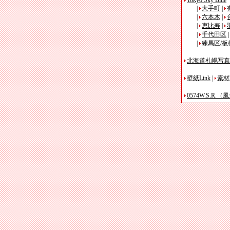
Tokyo Sky Blue
|
大手町
|
|
六本木
|
|
恵比寿
|
|
千代田区
|
練馬区/板
北海道札幌写真
壁紙Link
|
素材L
0574W.S.R.