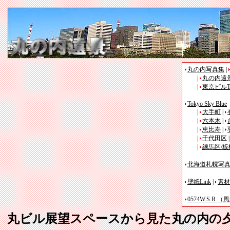
丸の内写真集
|
|
丸の内遠
|
東京ビルT
Tokyo Sky Blue
|
大手町
|
|
六本木
|
|
恵比寿
|
|
千代田区
|
練馬区/板
北海道札幌写
壁紙Link
|
素材L
0574W.S.R.
丸ビル展望スペースから見た丸の内の夕景の壁